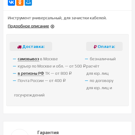
Инструмент универсальный, для зачистки кабелей.
Подробное описание
Доставка:
Оплата:
cамовывоз
в Москве
безналичный
курьер по Москве и обл. — от 500
расчёт
Р
в регионы РФ
ТК — от 800
для юр. лиц
Р
Почта России — от 400
по договору
Р
для юр. лиц и
госучреждений
Гарантия