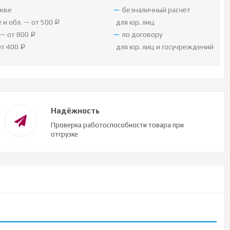
кве
безналичный расчёт
 и обл. — от 500
для юр. лиц
Р
— от 800
по договору
Р
от 400
для юр. лиц и госучреждений
Р
Надёжность
Проверка работоспособности товара при
отгрузке