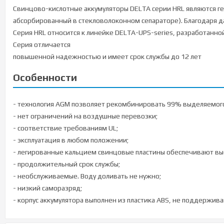
Свинцово-кислотные аккумуляторы DELTA серии HRL являются г
абсорбированный в стекловолоконном сепараторе). Благодаря 
Серия HRL относится к линейке DELTA-UPS-series, разработанно
Серия отличается
повышенной надежностью и имеет срок службы до 12 лет
Особенности
- технология AGM позволяет рекомбинировать 99% выделяемого
- нет ограничений на воздушные перевозки;
- соответствие требованиям UL;
- эксплуатация в любом положении;
- легированные кальцием свинцовые пластины обеспечивают выс
- продолжительный срок службы;
- необслуживаемые. Воду доливать не нужно;
- низкий саморазряд;
- корпус аккумулятора выполнен из пластика ABS, не поддержив