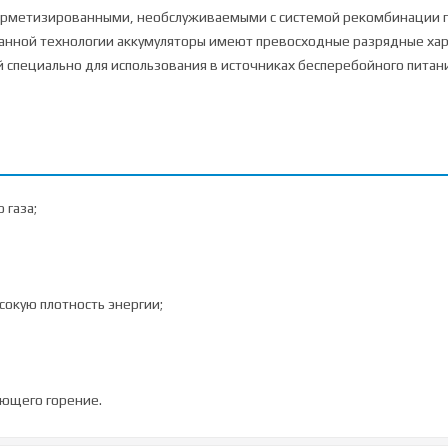
ерметизированными, необслуживаемыми с системой рекомбинации газ
данной технологии аккумуляторы имеют превосходные разрядные хар
й специально для использования в источниках бесперебойного питани
 газа;
окую плотность энергии;
ающего горение.