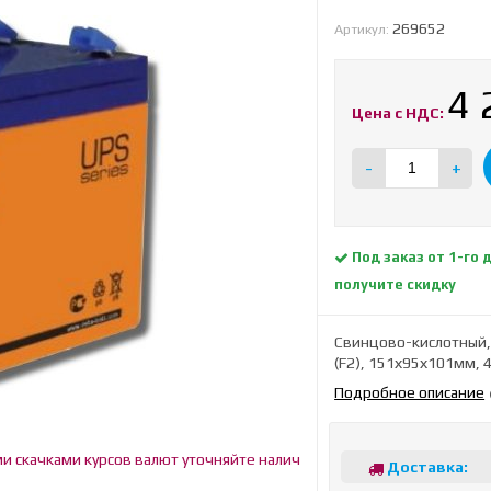
269652
Артикул:
4
Цена с НДС:
-
+
Под заказ от 1-го 
получите скидку
Свинцово-кислотный,
(F2), 151х95х101мм, 4
Подробное описание
чками курсов валют уточняйте наличие и цену!
Доставка: