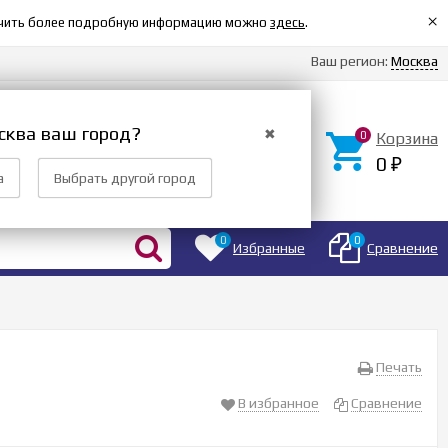
×
олучить более подробную информацию можно
здесь
.
Ваш регион:
Москва
сква ваш город?
✖
0
Корзина
Вход
0
Регистрация
₽
а
Выбрать другой город
0
0
Избранные
Сравнение
Печать
В избранное
Сравнение