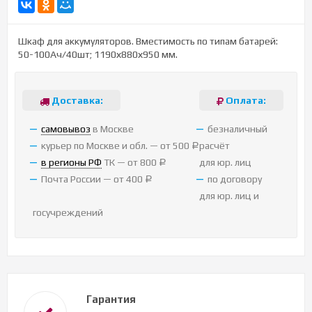
Шкаф для аккумуляторов. Вместимость по типам батарей:
50-100Ач/40шт; 1190х880х950 мм.
Доставка:
Оплата:
cамовывоз
в Москве
безналичный
курьер по Москве и обл. — от 500
расчёт
Р
в регионы РФ
ТК — от 800
для юр. лиц
Р
Почта России — от 400
по договору
Р
для юр. лиц и
госучреждений
Гарантия