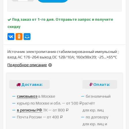
Под заказ от 1-го дня. Отправьте запрос и получите
скидку
Источник электропитания стабилизированный импульсный ;
вход АС 176-264 выход DC 12В/10А; 160х98х39; -25…+65°C
Подробное описание
Доставка:
Оплата:
cамовывоз
в Москве
безналичный
курьер по Москве и обл. — от 500
расчёт
Р
в регионы РФ
ТК — от 800
для юр. лиц
Р
Почта России — от 400
по договору
Р
для юр. лиц и