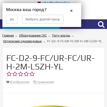
zakaz@radiomall.ru
Прием заказов 24 часа
Москва ваш город?
✖
Вход
Регистрация
Да
Выбрать другой город
Каталог товаров
Главная
→
Оборудование СКС
→
Патч-корды
→
Оптические одномодовые
→
FC-D2-9-FC/UR-FC/UR-H-2M-LSZH-YL
FC-D2-9-FC/UR-FC/UR-
H-2M-LSZH-YL
В избранное
Сравнение