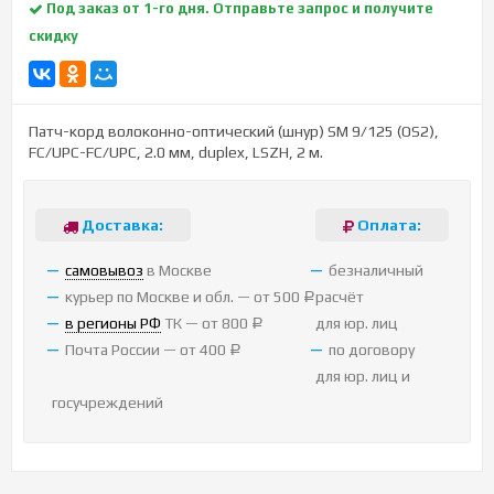
Под заказ от 1-го дня. Отправьте запрос и получите
скидку
Патч-корд волоконно-оптический (шнур) SM 9/­125 (OS2),
FC/­UPC-FC/­UPC, 2.0 мм, duplex, LSZH, 2 м.
Доставка:
Оплата:
cамовывоз
в Москве
безналичный
курьер по Москве и обл. — от 500
расчёт
Р
в регионы РФ
ТК — от 800
для юр. лиц
Р
Почта России — от 400
по договору
Р
для юр. лиц и
госучреждений