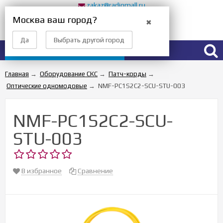
zakaz@radiomall.ru
Прием заказов 24 часа
Москва ваш город?
✖
Вход
Регистрация
Да
Выбрать другой город
Каталог товаров
Главная
→
Оборудование СКС
→
Патч-корды
→
Оптические одномодовые
→
NMF-PC1S2C2-SCU-STU-003
NMF-PC1S2C2-SCU-
STU-003
В избранное
Сравнение