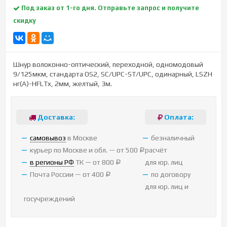
Под заказ от 1-го дня. Отправьте запрос и получите
скидку
Шнур волоконно-оптический, переходной, одномодовый
9/125мкм, стандарта OS2, SC/UPC-ST/UPC, одинарный, LSZH
нг(A)-HFLTx, 2мм, желтый, 3м.
Доставка:
Оплата:
cамовывоз
в Москве
безналичный
курьер по Москве и обл. — от 500
расчёт
Р
в регионы РФ
ТК — от 800
для юр. лиц
Р
Почта России — от 400
по договору
Р
для юр. лиц и
госучреждений