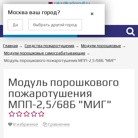
zakaz@radiomall.ru
Прием заказов 24 часа
Москва ваш город?
✖
Вход
Регистрация
Да
Выбрать другой город
Каталог товаров
Главная
→
Средства пожаротушения
→
Модули порошковые
→
Модули порошковые самосрабатывающие
→
Модуль порошкового пожаротушения МПП-2,5/68Б "МИГ"
Модуль порошкового
пожаротушения
МПП-2,5/68Б "МИГ"
В избранное
Сравнение