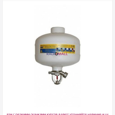
язи с резкими скачками курсов валют уточняйте наличие и цену!