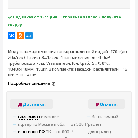
Под заказ от 1-го дня. Отправьте запрос и получите
скидку
Модуль пожаротушения тонкораспыленной водой, 170л (до
20л/сек), tдейст.8…12сек, 4 направления, до 400м²,
трубопров.до 75м, Vгаз.вытесн.40л, tраб.+5…+50°С,
1840х410мм, 193кг. В комплекте: Насадки-распылители - 16
шт, УЗП - 4 шт.
Подробное описание
Доставка:
Оплата:
cамовывоз
в Москве
безналичный
курьер по Москве и обл. — от 500
расчёт
Р
в регионы РФ
ТК — от 800
для юр. лиц
Р