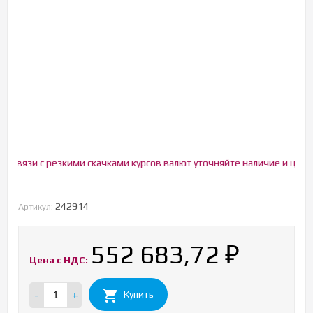
вязи с резкими скачками курсов валют уточняйте наличие и цену!
242914
Артикул:
552 683,72
₽
Цена с НДС:
-
+
Купить