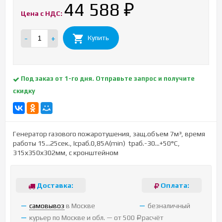
44 588
₽
Цена с НДС:
-
+
Купить
Под заказ от 1-го дня. Отправьте запрос и получите
скидку
Генератор газового пожаротушения, защ.объем 7м³, время
работы 15…25сек., Iсраб.0,85А(min) tраб.-30…+50°С,
315х350х302мм, с кронштейном
Доставка:
Оплата:
cамовывоз
в Москве
безналичный
курьер по Москве и обл. — от 500
расчёт
Р