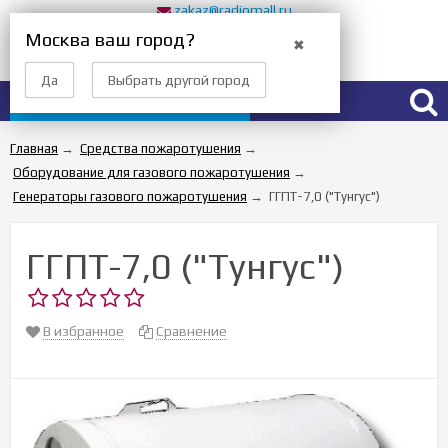
zakaz@radiomall.ru
Прием заказов 24 часа
Москва ваш город?
✖
Вход
Регистрация
Да
Выбрать другой город
Каталог товаров
Главная
→
Средства пожаротушения
→
Оборудование для газового пожаротушения
→
Генераторы газового пожаротушения
→
ГГПТ-7,0 ("Тунгус")
ГГПТ-7,0 ("Тунгус")
В избранное
Сравнение