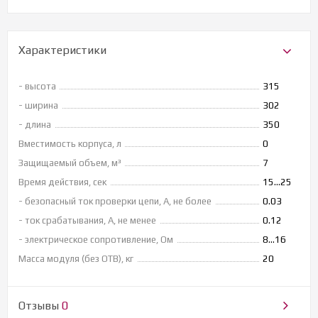
Характеристики
- высота
315
- ширина
302
- длина
350
Вместимость корпуса, л
0
Защищаемый объем, м³
7
Время действия, сек
15…25
- безопасный ток проверки цепи, А, не более
0.03
- ток срабатывания, А, не менее
0.12
- электрическое сопротивление, Ом
8…16
Масса модуля (без ОТВ), кг
20
Отзывы
0